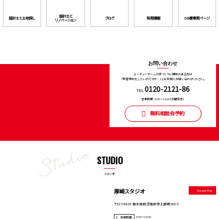
設計士と
設計⼠と⼟地探し
ブログ
採用情報
OB様専用ページ
リノベーション
お問い合わせ
ユーディーホームの家づくりに興味のある⽅は
「来店予約をしたいのですが…」とお気軽にお問い合わせください。
0120-2121-86
TEL
営業時間：9:00〜18:00（⽔曜定休）
無料相談会予約
STUDIO
スタジオ
厚崎スタジオ
Google Map
〒325-0026 栃木県那須塩原市上厚崎368-9
9:00～18:00
営業時間