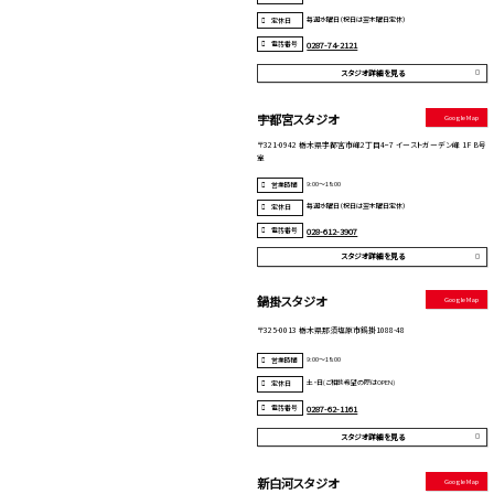
毎週水曜日（祝日は翌木曜日定休）
定休日
電話番号
0287-74-2121
スタジオ詳細を見る
宇都宮スタジオ
Google Map
〒321-0942 栃木県宇都宮市峰2丁目4−7 イーストガーデン峰 1F B号
室
9:00～18:00
営業時間
毎週水曜日（祝日は翌木曜日定休）
定休日
電話番号
028-612-3907
スタジオ詳細を見る
鍋掛スタジオ
Google Map
〒325-0013 栃木県那須塩原市鍋掛1088-48
9:00～18:00
営業時間
土・日(ご相談希望の際はOPEN)
定休日
電話番号
0287-62-1161
スタジオ詳細を見る
新白河スタジオ
Google Map