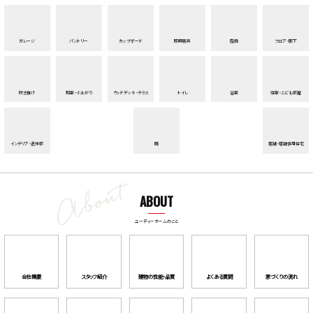
ガレージ
パントリー
カップボード
照明器具
階段
フロア・廊下
吹き抜け
和室・小上がり
ウッドデッキ・テラス
トイレ
浴室
寝室・こども部屋
インテリア・造作部
庭
店舗・店舗併用住宅
ABOUT
ユーディーホームのこと
会社概要
スタッフ紹介
建物の性能・品質
よくある質問
家づくりの流れ