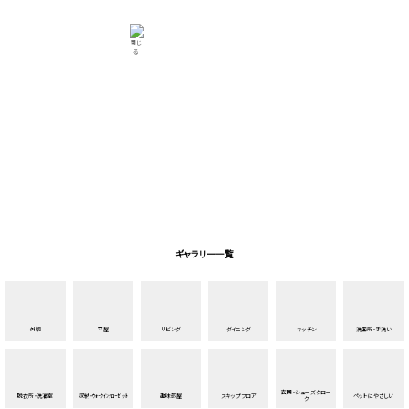
ギャラリー一覧
外観
平屋
リビング
ダイニング
キッチン
洗面所・手洗い
玄関・シューズクロー
脱衣所・洗濯室
収納・ｳｫｰｸｲﾝｸﾛｰｾﾞｯﾄ
趣味部屋
スキップフロア
ペットにやさしい
ク