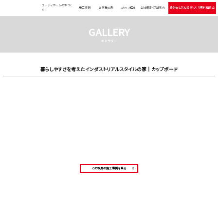
ユーディホームの家づく
施工実例
お客様の声
スタッフ紹介
会社概要・店舗案内
設計士と話せる 家づくり無料相談会
り
GALLERY
ギャラリー
暮らしやすさを考えたインダストリアルスタイルの家｜カップボード
この写真の施工事例を見る