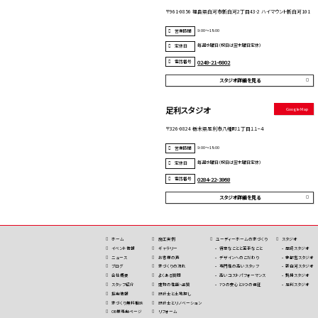
〒961-0856 福島県白河市新白河2丁目43-2 ハイマウント新白河101
9:00～18:00
営業時間
毎週水曜日（祝日は翌木曜日定休）
定休日
電話番号
0248-21-6802
スタジオ詳細を見る
足利スタジオ
Google Map
〒326-0824 栃木県足利市八幡町１丁目１１−４
9:00～18:00
営業時間
毎週水曜日（祝日は翌木曜日定休）
定休日
電話番号
0284-22-3868
スタジオ詳細を見る
ホーム
施⼯実例
ユーディーホームの家づくり
スタジオ
イベント情報
ギャラリー
得意なことと苦手なこと
厚崎スタジオ
ニュース
お客様の声
デザインへのこだわり
宇都宮スタジオ
ブログ
家づくりの流れ
専⾨性の高いスタッフ
新白河スタジオ
会社概要
よくある質問
高いコストパフォーマンス
鍋掛スタジオ
スタッフ紹介
建物の性能・品質
7つの安⼼と9つの保証
足利スタジオ
採用情報
設計士と土地探し
家づくり無料相談
設計士とリノベーション
OB様専用ページ
リフォーム