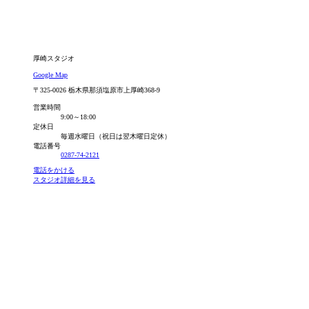
厚崎スタジオ
Google Map
〒325-0026 栃木県那須塩原市上厚崎368-9
営業時間
9:00～18:00
定休日
毎週水曜日（祝日は翌木曜日定休）
電話番号
0287-74-2121
電話をかける
スタジオ詳細を見る