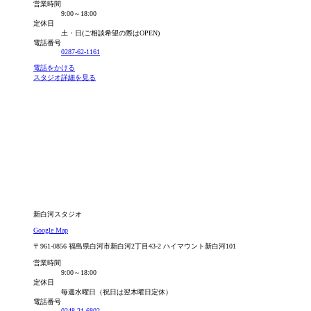
営業時間
9:00～18:00
定休日
土・日(ご相談希望の際はOPEN)
電話番号
0287-62-1161
電話をかける
スタジオ詳細を見る
新白河スタジオ
Google Map
〒961-0856 福島県白河市新白河2丁目43-2 ハイマウント新白河101
営業時間
9:00～18:00
定休日
毎週水曜日（祝日は翌木曜日定休）
電話番号
0248-21-6802