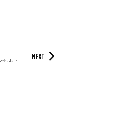
NEXT
平屋×インナーガレージで家族もペットも快適に暮らす家｜照明