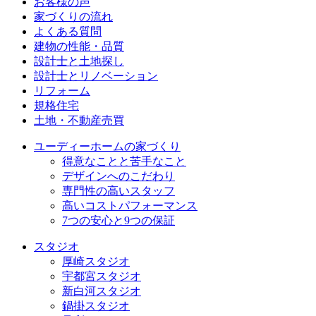
お客様の声
家づくりの流れ
よくある質問
建物の性能・品質
設計士と土地探し
設計士とリノベーション
リフォーム
規格住宅
⼟地・不動産売買
ユーディーホームの家づくり
得意なことと苦手なこと
デザインへのこだわり
専⾨性の高いスタッフ
高いコストパフォーマンス
7つの安⼼と9つの保証
スタジオ
厚崎スタジオ
宇都宮スタジオ
新白河スタジオ
鍋掛スタジオ