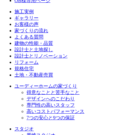
OB様専用ページ
施⼯実例
ギャラリー
お客様の声
家づくりの流れ
よくある質問
建物の性能・品質
設計士と土地探し
設計士とリノベーション
リフォーム
規格住宅
⼟地・不動産売買
ユーディーホームの家づくり
得意なことと苦手なこと
デザインへのこだわり
専⾨性の高いスタッフ
高いコストパフォーマンス
7つの安⼼と9つの保証
スタジオ