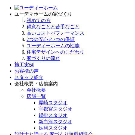
ユーディホームの家づくり
初めての方
得意なことと苦手なこと
高いコストパフォーマンス
7つの安心と7つの保証
ユーディーホームの性能
住宅デザインへのこだわり
家づくりの流れ
施工実例
お客様の声
スタッフ紹介
会社概要・店舗案内
会社概要
店舗一覧
厚崎スタジオ
宇都宮スタジオ
鍋掛スタジオ
新白河スタジオ
足利スタジオ
設計士と話せる 家づくり無料相談会