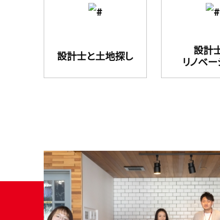
設計
設計⼠と⼟地探し
リノベー