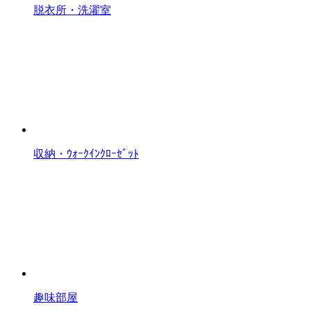
脱衣所・洗濯室
収納・ｳｫｰｸｲﾝｸﾛｰｾﾞｯﾄ
趣味部屋