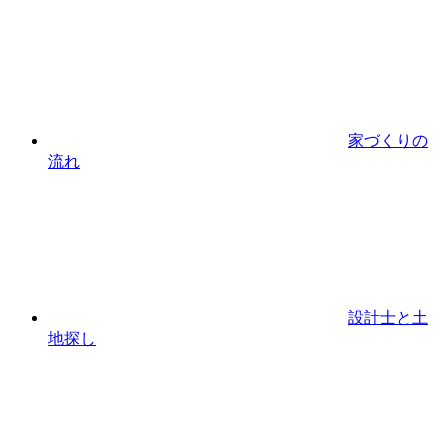
家づくりの
流れ
設計⼠と⼟
地探し