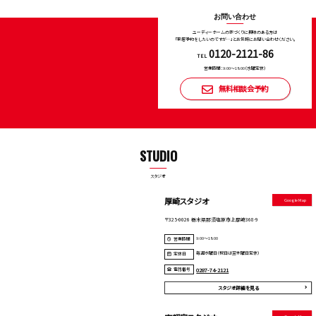
お問い合わせ
ユーディーホームの家づくりに興味のある⽅は
「来店予約をしたいのですが…」とお気軽にお問い合わせください。
0120-2121-86
TEL
営業時間：9:00〜18:00（⽔曜定休）
無料相談会予約
STUDIO
スタジオ
厚崎スタジオ
Google Map
〒325-0026 栃木県那須塩原市上厚崎368-9
9:00～18:00
営業時間
毎週水曜日（祝日は翌木曜日定休）
定休日
電話番号
0287-74-2121
スタジオ詳細を見る