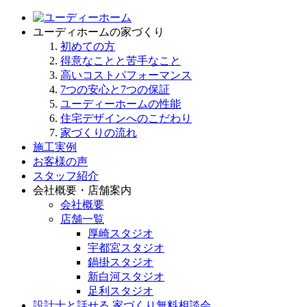
ユーディホームの家づくり
初めての方
得意なことと苦手なこと
高いコストパフォーマンス
7つの安心と7つの保証
ユーディーホームの性能
住宅デザインへのこだわり
家づくりの流れ
施工実例
お客様の声
スタッフ紹介
会社概要・店舗案内
会社概要
店舗一覧
厚崎スタジオ
宇都宮スタジオ
鍋掛スタジオ
新白河スタジオ
足利スタジオ
設計士と話せる 家づくり無料相談会