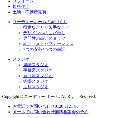
リフォーム
規格住宅
⼟地・不動産売買
ユーディーホームの家づくり
得意なことと苦手なこと
デザインへのこだわり
専⾨性の高いスタッフ
高いコストパフォーマンス
7つの安⼼と9つの保証
スタジオ
厚崎スタジオ
宇都宮スタジオ
新白河スタジオ
鍋掛スタジオ
足利スタジオ
Copyright © ユーディー ホーム. All Rights Reserved.
お電話でお問い合わせ
0120-2121-86
メールでお問い合わせ
無料相談会の予約