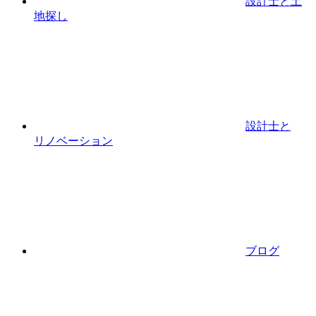
設計⼠と⼟
地探し
設計士と
リノベーション
ブログ