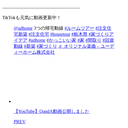
—————————————————
TikTokも元気に動画更新中！
@udhome
3つの帰宅動線
#ルームツアー
#注文住
宅新築
#注文住宅
#housetour
#栃木県
#家づくりア
イデア
#udhome
#かっこいい家
#家
#間取り
#回遊
動線
#新築
#家づくり
♬ オリジナル楽曲 – ユーデ
ィーホーム株式会社
【YouTube】QandA動画公開しました
PREV