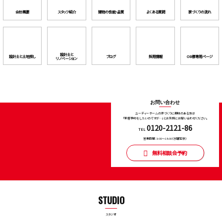
会社概要
スタッフ紹介
建物の性能・品質
よくある質問
家づくりの流れ
設計士と
設計⼠と⼟地探し
ブログ
採用情報
OB様専用ページ
リノベーション
お問い合わせ
ユーディーホームの家づくりに興味のある⽅は
「来店予約をしたいのですが…」とお気軽にお問い合わせください。
0120-2121-86
TEL
営業時間：9:00〜18:00（⽔曜定休）
無料相談会予約
STUDIO
スタジオ