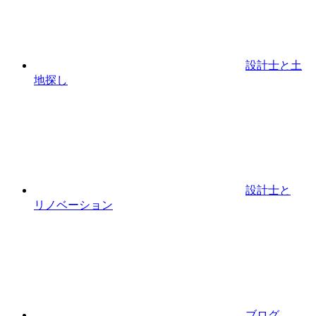
設計⼠と⼟
地探し
設計士と
リノベーション
ブログ