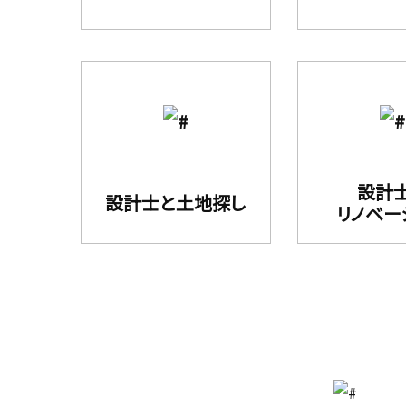
設計
設計⼠と⼟地探し
リノベー