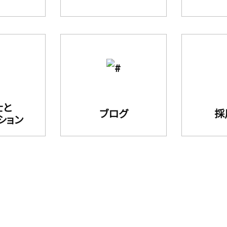
士と
ブログ
採
ション