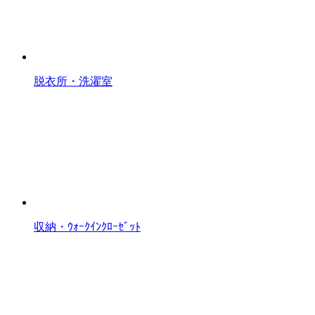
脱衣所・洗濯室
収納・ｳｫｰｸｲﾝｸﾛｰｾﾞｯﾄ