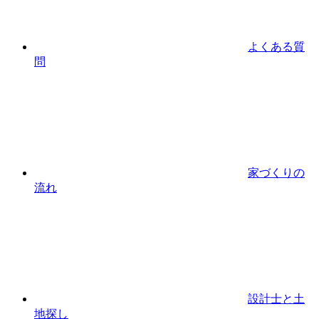
よくある質
問
家づくりの
流れ
設計⼠と⼟
地探し