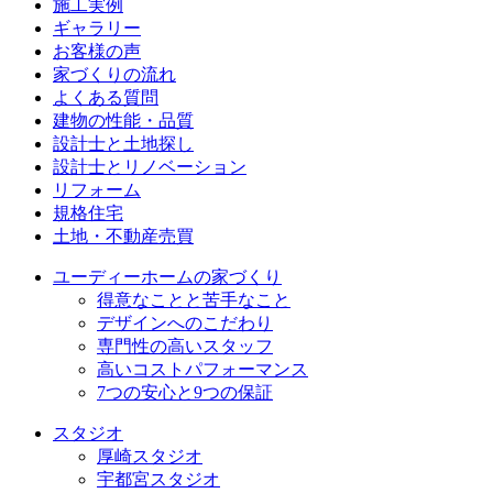
施⼯実例
ギャラリー
お客様の声
家づくりの流れ
よくある質問
建物の性能・品質
設計士と土地探し
設計士とリノベーション
リフォーム
規格住宅
⼟地・不動産売買
ユーディーホームの家づくり
得意なことと苦手なこと
デザインへのこだわり
専⾨性の高いスタッフ
高いコストパフォーマンス
7つの安⼼と9つの保証
スタジオ
厚崎スタジオ
宇都宮スタジオ