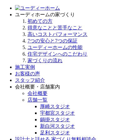
ユーディホームの家づくり
初めての方
得意なことと苦手なこと
高いコストパフォーマンス
7つの安心と7つの保証
ユーディーホームの性能
住宅デザインへのこだわり
家づくりの流れ
施工実例
お客様の声
スタッフ紹介
会社概要・店舗案内
会社概要
店舗一覧
厚崎スタジオ
宇都宮スタジオ
鍋掛スタジオ
新白河スタジオ
足利スタジオ
設計士と話せる 家づくり無料相談会