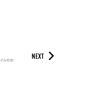
NEXT
陽当たりの良いシンプル×北欧スタイルのお家｜リビング