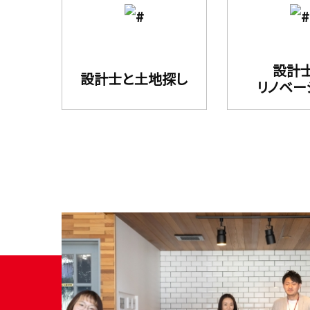
設計
設計⼠と⼟地探し
リノベー