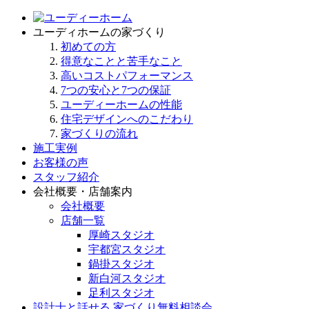
ユーディホームの家づくり
初めての方
得意なことと苦手なこと
高いコストパフォーマンス
7つの安心と7つの保証
ユーディーホームの性能
住宅デザインへのこだわり
家づくりの流れ
施工実例
お客様の声
スタッフ紹介
会社概要・店舗案内
会社概要
店舗一覧
厚崎スタジオ
宇都宮スタジオ
鍋掛スタジオ
新白河スタジオ
足利スタジオ
設計士と話せる 家づくり無料相談会