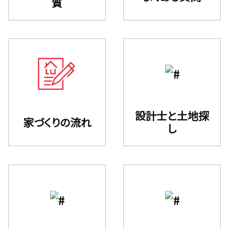
質
設計⼠と⼟地探
家づくりの流れ
し