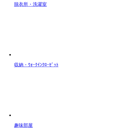
脱衣所・洗濯室
収納・ｳｫｰｸｲﾝｸﾛｰｾﾞｯﾄ
趣味部屋