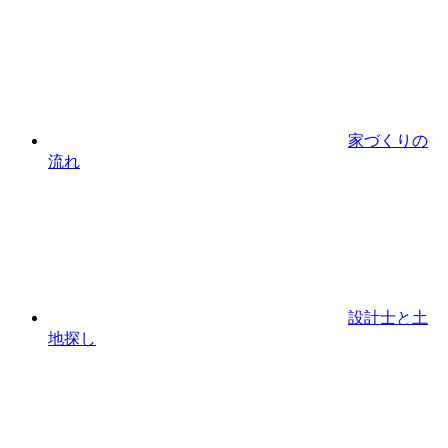
家づくりの
流れ
設計⼠と⼟
地探し