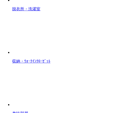
脱衣所・洗濯室
収納・ｳｫｰｸｲﾝｸﾛｰｾﾞｯﾄ