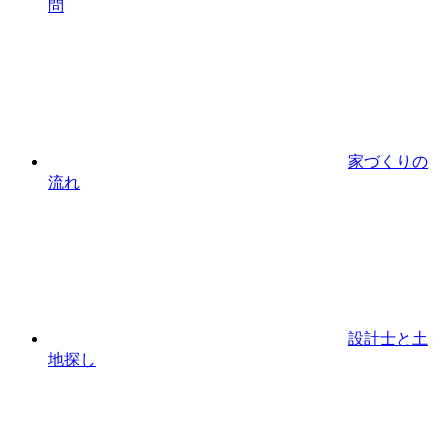
問
家づくりの
流れ
設計⼠と⼟
地探し