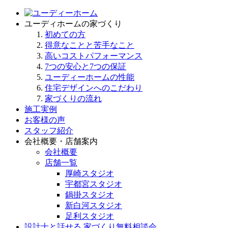
ユーディホームの家づくり
初めての方
得意なことと苦手なこと
高いコストパフォーマンス
7つの安心と7つの保証
ユーディーホームの性能
住宅デザインへのこだわり
家づくりの流れ
施工実例
お客様の声
スタッフ紹介
会社概要・店舗案内
会社概要
店舗一覧
厚崎スタジオ
宇都宮スタジオ
鍋掛スタジオ
新白河スタジオ
足利スタジオ
設計士と話せる 家づくり無料相談会