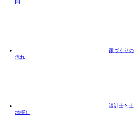
問
家づくりの
流れ
設計⼠と⼟
地探し