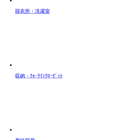
脱衣所・洗濯室
収納・ｳｫｰｸｲﾝｸﾛｰｾﾞｯﾄ