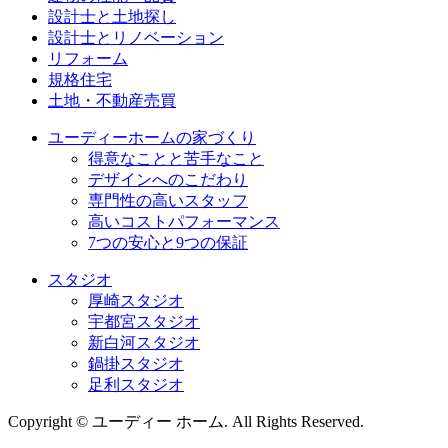
設計士と土地探し
設計士とリノベーション
リフォーム
規格住宅
⼟地・不動産売買
ユーディーホームの家づくり
得意なことと苦手なこと
デザインへのこだわり
専⾨性の高いスタッフ
高いコストパフォーマンス
7つの安⼼と9つの保証
スタジオ
厚崎スタジオ
宇都宮スタジオ
新白河スタジオ
鍋掛スタジオ
足利スタジオ
Copyright © ユーディー ホーム. All Rights Reserved.