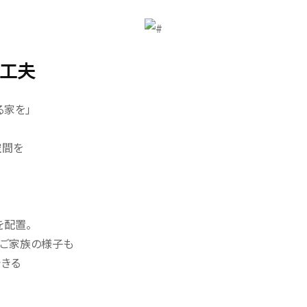
計の工夫
る家を」
空間を
を配置。
ぐご家族の様子も
きる