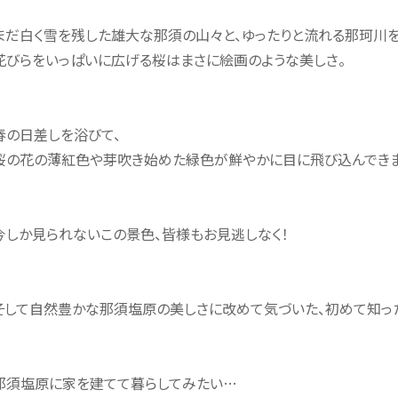
まだ白く雪を残した雄大な那須の山々と、ゆったりと流れる那珂川を
花びらをいっぱいに広げる桜はまさに絵画のような美しさ。
春の日差しを浴びて、
桜の花の薄紅色や芽吹き始めた緑色が鮮やかに目に飛び込んできま
今しか見られないこの景色、皆様もお見逃しなく！
そして自然豊かな那須塩原の美しさに改めて気づいた、初めて知った
那須塩原に家を建てて暮らしてみたい…