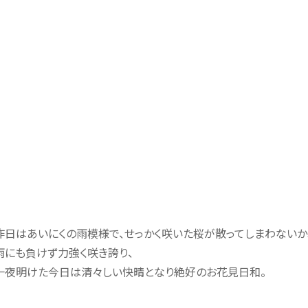
昨日はあいにくの雨模様で、せっかく咲いた桜が散ってしまわないか
雨にも負けず力強く咲き誇り、
一夜明けた今日は清々しい快晴となり絶好のお花見日和。