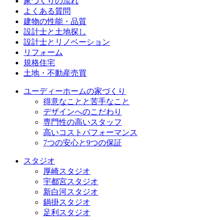
家づくりの流れ
よくある質問
建物の性能・品質
設計士と土地探し
設計士とリノベーション
リフォーム
規格住宅
⼟地・不動産売買
ユーディーホームの家づくり
得意なことと苦手なこと
デザインへのこだわり
専⾨性の高いスタッフ
高いコストパフォーマンス
7つの安⼼と9つの保証
スタジオ
厚崎スタジオ
宇都宮スタジオ
新白河スタジオ
鍋掛スタジオ
足利スタジオ