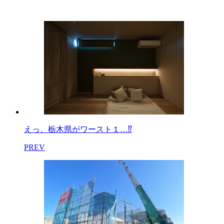
えっ、栃木県がワースト１…⁉
PREV