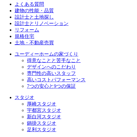
よくある質問
建物の性能・品質
設計士と土地探し
設計士とリノベーション
リフォーム
規格住宅
⼟地・不動産売買
ユーディーホームの家づくり
得意なことと苦手なこと
デザインへのこだわり
専⾨性の高いスタッフ
高いコストパフォーマンス
7つの安⼼と9つの保証
スタジオ
厚崎スタジオ
宇都宮スタジオ
新白河スタジオ
鍋掛スタジオ
足利スタジオ