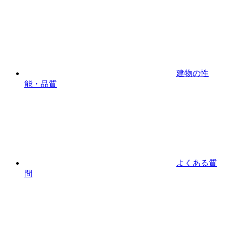
建物の性
能・品質
よくある質
問