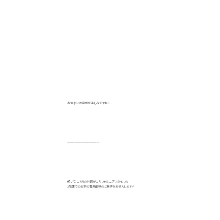
お住まいの完成が楽しみですね✨
—————————————
続いて、こちらの外観がカリフォルニアスタイルの
2階建てのお家の電気配線のご様子をお伝えします🌱