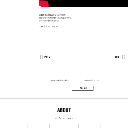
お電話でのお問合わせもOKです！👌
見学会場での無料相談も承り可能ですので、
お気軽にご相談ください😉
ご予約お待ちしています🎵
PREV
NEXT
地鎮祭とお引渡しと上棟と😲
地鎮祭がございました🌱
一覧に戻る
ABOUT
ユーディーホームのこと