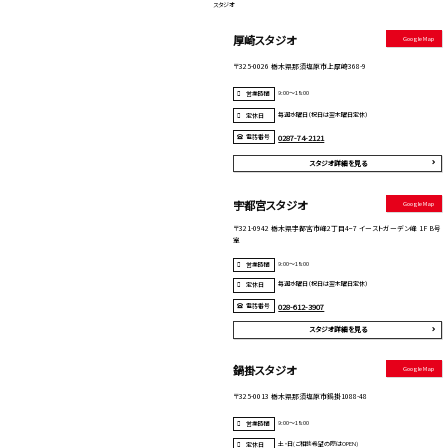
スタジオ
厚崎スタジオ
Google Map
〒325-0026 栃木県那須塩原市上厚崎368-9
9:00～18:00
営業時間
毎週水曜日（祝日は翌木曜日定休）
定休日
電話番号
0287-74-2121
スタジオ詳細を見る
宇都宮スタジオ
Google Map
〒321-0942 栃木県宇都宮市峰2丁目4−7 イーストガーデン峰 1F B号
室
9:00～18:00
営業時間
毎週水曜日（祝日は翌木曜日定休）
定休日
電話番号
028-612-3907
スタジオ詳細を見る
鍋掛スタジオ
Google Map
〒325-0013 栃木県那須塩原市鍋掛1088-48
9:00～18:00
営業時間
土・日(ご相談希望の際はOPEN)
定休日