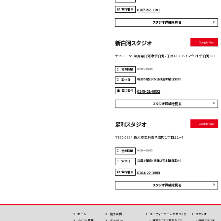
電話番号
0287-62-1161
スタジオ詳細を見る
新白河スタジオ
Google Map
〒961-0856 福島県白河市新白河2丁目43-2 ハイマウント新白河101
9:00～18:00
営業時間
毎週水曜日（祝日は翌木曜日定休）
定休日
電話番号
0248-21-6802
スタジオ詳細を見る
足利スタジオ
Google Map
〒326-0824 栃木県足利市八幡町１丁目１１−４
9:00～18:00
営業時間
毎週水曜日（祝日は翌木曜日定休）
定休日
電話番号
0284-22-3868
スタジオ詳細を見る
ホーム
施⼯実例
ユーディーホームの家づくり
スタジオ
イベント情報
ギャラリー
得意なことと苦手なこと
厚崎スタジオ