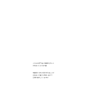
こちらは9月下旬に地鎮祭を行った
お住まいになります🏠
地鎮祭から約2カ月が経ちましたが
お住まいが着々と完成へ向けて
工事が進行していますね！