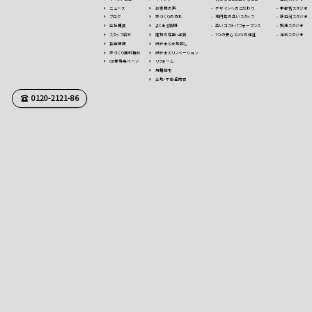
ニュース
お客様の声
デザインへのこだわり
宇都宮スタジオ
ブログ
家づくりの流れ
専⾨性の高いスタッフ
新白河スタジオ
会社概要
よくある質問
高いコストパフォーマンス
鍋掛スタジオ
スタッフ紹介
建物の性能・品質
7つの安⼼と9つの保証
足利スタジオ
採用情報
設計士と土地探し
家づくり無料相談
設計士とリノベーション
OB様専用ページ
リフォーム
規格住宅
⼟地・不動産売買
0120-2121-86