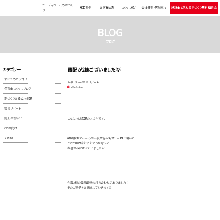
ユーディホームの家づく
施工実例
お客様の声
スタッフ紹介
会社概要・店舗案内
設計士と話せる 家づくり無料相談会
り
BLOG
ブログ
カテゴリー
電配が2棟ございました💡
すべてのカテゴリー
カテゴリー:
現場リポート
2022.11.29
保育士スタッフブログ
家づくりお役立ち情報
現場リポート
施工事例紹介
こんにちは広報のスズキです。
OB様向け
その他
期間限定でANAの国内航空券が片道7000円と聞いて
どこか国内旅行に行こうかな～と
お昼休みに考えていました🛫
今週2棟の電気配線の打ち合わせがありました！
そのご様子をお伝えしていきます😊