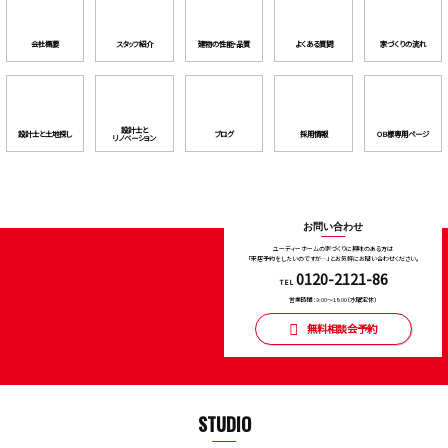
会社概要
スタッフ紹介
建物の性能・品質
よくある質問
家づくりの流れ
設計士と
設計⼠と⼟地探し
ブログ
採用情報
OB様専用ページ
リノベーション
お問い合わせ
ユーディーホームの家づくりに興味のある⽅は
「来店予約をしたいのですが…」とお気軽にお問い合わせください。
0120-2121-86
TEL
営業時間：9:00〜18:00（⽔曜定休）
無料相談会予約
STUDIO