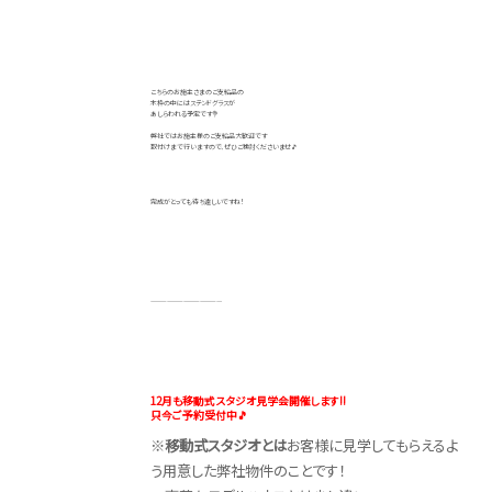
こちらのお施主さまのご支給品の
木枠の中にはステンドグラスが
あしらわれる予定です💐
弊社ではお施主様のご支給品大歓迎です
取付けまで行いますので、ぜひご検討くださいませ🎵
完成がとっても待ち遠しいですね！
—————————————
12月も移動式スタジオ見学会開催します!!
只今ご予約受付中🎵
※
移動式スタジオとは
お客様に見学してもらえるよ
う用意した弊社物件のことです！