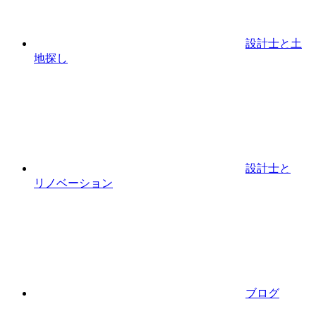
設計⼠と⼟
地探し
設計士と
リノベーション
ブログ