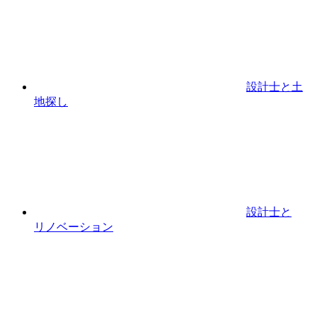
設計⼠と⼟
地探し
設計士と
リノベーション