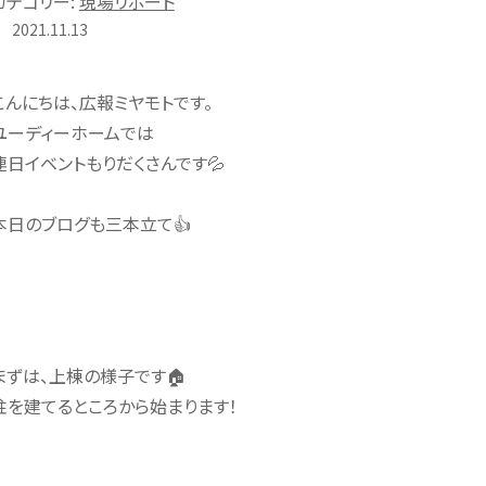
カテゴリー:
現場リポート
2021.11.13
こんにちは、広報ミヤモトです。
ユーディーホームでは
連日イベントもりだくさんです💦
本日のブログも三本立て👍
まずは、上棟の様子です🏠
柱を建てるところから始まります！