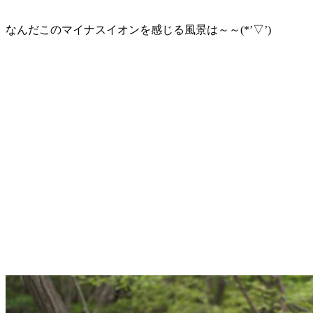
なんだこのマイナスイオンを感じる風景は～～(*’▽’)