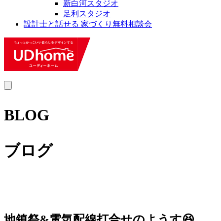
新白河スタジオ
足利スタジオ
設計士と話せる 家づくり無料相談会
MENU
BLOG
ブログ
地鎮祭&電気配線打合せのようす😆